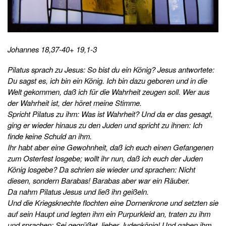
Johannes 18,37-40+ 19,1-3
Pilatus sprach zu Jesus: So bist du ein König? Jesus antwortete:
Du sagst es, ich bin ein König. Ich bin dazu geboren und in die
Welt gekommen, daß ich für die Wahrheit zeugen soll. Wer aus
der Wahrheit ist, der höret meine Stimme.
Spricht Pilatus zu ihm: Was ist Wahrheit? Und da er das gesagt,
ging er wieder hinaus zu den Juden und spricht zu ihnen: Ich
finde keine Schuld an ihm.
Ihr habt aber eine Gewohnheit, daß ich euch einen Gefangenen
zum Osterfest losgebe; wollt ihr nun, daß ich euch der Juden
König losgebe? Da schrien sie wieder und sprachen: Nicht
diesen, sondern Barabas! Barabas aber war ein Räuber.
Da nahm Pilatus Jesus und ließ ihn geißeln.
Und die Kriegsknechte flochten eine Dornenkrone und setzten sie
auf sein Haupt und legten ihm ein Purpurkleid an, traten zu ihm
und sprachen: Sei gegrüßet, lieber Judenkönig! Und gaben ihm