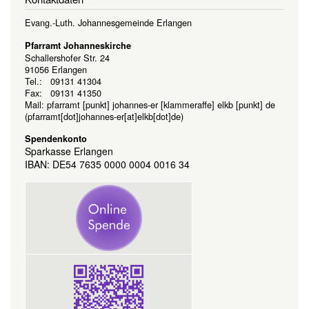
Evang.-Luth. Johannesgemeinde Erlangen
Pfarramt Johanneskirche
Schallershofer Str. 24
91056 Erlangen
Tel.: 09131 41304
Fax: 09131 41350
Mail:
pfarramt
[punkt]
johannes-er
[klammeraffe]
elkb
[punkt]
de
(pfarramt[dot]johannes-er[at]elkb[dot]de)
Spendenkonto
Sparkasse Erlangen
IBAN: DE54 7635 0000 0004 0016 34