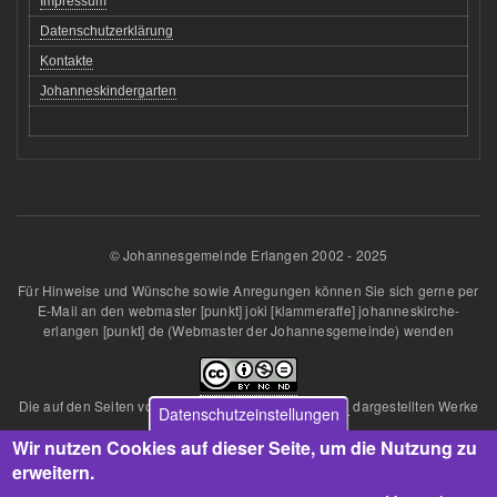
Impressum
Datenschutzerklärung
Kontakte
Johanneskindergarten
© Johannesgemeinde Erlangen 2002 - 2025
Für Hinweise und Wünsche sowie Anregungen können Sie sich gerne per
E-Mail an den
webmaster
[punkt]
joki
[klammeraffe]
johanneskirche-
erlangen
[punkt]
de
(Webmaster der Johannesgemeinde)
wenden
Die auf den Seiten von
Johannesgemeinde Erlangen
dargestellten Werke
Datenschutzeinstellungen
sind lizenziert unter einer
Wir nutzen Cookies auf dieser Seite, um die Nutzung zu
Creative Commons Namensnennung - Nicht kommerziell - Keine
Bearbeitungen 4.0 International Lizenz
.
erweitern.
Über diese Lizenz hinausgehende Erlaubnisse können Sie