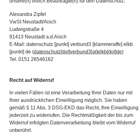
unsere(n) örtlich Beauftragte(n) für den Datenschutz:
Alexandra Zipfel
VwSt Neustadt/Aisch
Ludwigstraße 4
91413 Neustadt a.d.Aisch
E-Mail:
datenschutz
[punkt]
verbund3
[klammeraffe]
elkb
[punkt]
de
(
datenschutz[dot]verbund3[at]elkb[dot]de
)
Tel. 0151 26546162
Recht auf Widerruf
In vielen Fällen ist eine Verarbeitung Ihrer Daten nur mit
Ihrer ausdrücklichen Einwilligung möglich. Sie haben
gemäß § 11 Abs. 3 DSG-EKD das Recht, Ihre Einwilligung
jederzeit zu widerrufen. Die Rechtmäßigkeit der bis zum
Widerruf erfolgten Datenverarbeitung bleibt vom Widerruf
unberührt.