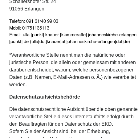
Schallershofer Str. 24
91056 Erlangen
Telefon: 091 31/40 99 03
Mobil: 01751135113
Email:
ulla
[punkt]
knauer
[klammeraffe]
johanneskirche-erlangen
[punkt]
de
(ulla[dot]knauer[at]johanneskirche-erlangen[dot]de)
*Verantwortliche Stelle nennt man die natürliche oder
juristische Person, die allein oder gemeinsam mit anderen
darüber entscheidet, warum, welche personenbezogenen
Daten (z.B. Namen, E-Mail-Adressen o. Ä.) wie verarbeitet
werden.
Datenschutzaufsichtsbehörde
Die datenschutzrechtliche Aufsicht über die oben genannte
verantwortliche Stelle dieses Internetauftritts erfolgt durch
den Beauftragten für den Datenschutz der EKD.
Sofern Sie der Ansicht sind, bei der Erhebung,