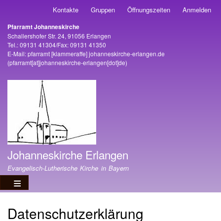
Direkt
Kontakte
Gruppen
Öffnungszeiten
Anmelden
Benutzermenü
zum
Pfarramt Johanneskirche
Inhalt
Adresse
Schallershofer Str. 24, 91056 Erlangen
Tel.: 09131 41304/Fax: 09131 41350
E-Mail:
pfarramt
[klammeraffe]
johanneskirche-erlangen
.
de
(pfarramt[at]johanneskirche-erlangen[dot]de)
Johanneskirche Erlangen
Evangelisch-Lutherische Kirche in Bayern
Datenschutzerklärung