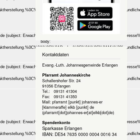
body:
aktherstellung.%0C%0A%0C%0ADanke.%0C%0A%0C%0AMit%20freundli
(klick)
]
de
(subject: Erwachsenengruppe%3A%20IT-Stammtisch%20-%20Interesse
body:
aktherstellung.%0C%0A%0C%0ADanke.%0C%0A%0C%0AMit%20freundli
Kontaktdaten
(klick)
Evang.-Luth. Johannesgemeinde Erlangen
]
de
(subject: Erwachsenengruppe%3A%20IT-Stammtisch%20-%20Interesse
body:
Pfarramt Johanneskirche
aktherstellung.%0C%0A%0C%0ADanke.%0C%0A%0C%0AMit%20freundli
Schallershofer Str. 24
(klick)
91056 Erlangen
Tel.: 09131 41304
Fax: 09131 41350
Mail:
pfarramt
[punkt]
johannes-er
[klammeraffe]
elkb
[punkt]
de
(pfarramt[dot]johannes-er[at]elkb[dot]de)
]
de
(subject: Erwachsenengruppe%3A%20IT-Stammtisch%20-%20Interesse
Spendenkonto
Sparkasse Erlangen
body:
IBAN: DE54 7635 0000 0004 0016 34
aktherstellung.%0C%0A%0C%0ADanke.%0C%0A%0C%0AMit%20freundli
(klick)