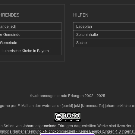
HRENDES
HILFEN
angelisch
Lageplan
her-Gemeinde
Seiteninhalte
h Gemeinde
Suche
-Lutherische Kirche in Bayern
© Johannesgemeinde Erlangen 2002 - 2025
gerne per E-Mail an den
webmaster
[punkt]
joki
[klammeraffe]
johanneskirche-e
en Seiten von
Johannesgemeinde Erlangen
dargestellten Werke sind lizenziert 
mmons Namensnennung - Nicht kommerziell - Keine Bearbeitungen 4.0 Internat