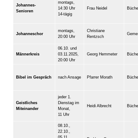
montags,
Johannes-
14:30 Uhr
Frau Neidel
Büche
Senioren
14-tägig
montags,
Christiane
Johanneschor
Geme
20:00 Uhr
Rentzsch
06.10. und
Männerkreis
03.11.2025,
Georg Hemmeter
Büche
20:00 Uhr
Bibel im Gespräch
nach Ansage
Pfarrer Morath
Büche
jeder 1.
Geistliches
Dienstag im
Heidi Albrecht
Büche
Miteinander
Monat,
11 Uhr
08.10.,
22.10.,
05.11.,