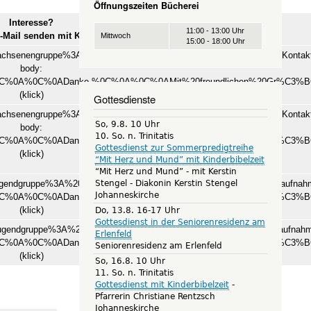
Öffnungszeiten Bücherei
Interesse?
11:00 - 13:00 Uhr
-Mail senden mit Klick
Mittwoch
15:00 - 18:00 Uhr
wachsenengruppe%3A%20Bibelwerkstatt%20-%20Interesse%20zur%20Kontak
body:
.%0C%0A%0C%0ADanke.%0C%0A%0C%0AMit%20freundlichen%20Gr%C3%
(klick)
Gottesdienste
wachsenengruppe%3A%20Bibelwerkstatt%20-%20Interesse%20zur%20Kontak
So, 9.8. 10 Uhr
body:
10. So. n. Trinitatis
.%0C%0A%0C%0ADanke.%0C%0A%0C%0AMit%20freundlichen%20Gr%C3%
Gottesdienst zur Sommerpredigtreihe
(klick)
“Mit Herz und Mund” mit Kinderbibelzeit
“Mit Herz und Mund” - mit Kerstin
Stengel
Diakonin Kerstin Stengel
ugendgruppe%3A%20Praepitreff%20-%20Interesse%20zur%20Kontaktaufnahm
Johanneskirche
.%0C%0A%0C%0ADanke.%0C%0A%0C%0AMit%20freundlichen%20Gr%C3%
(klick)
Do, 13.8. 16-17 Uhr
Gottesdienst in der Seniorenresidenz am
Jugendgruppe%3A%20Konfitreff%20-%20Interesse%20zur%20Kontaktaufnahm
Erlenfeld
.%0C%0A%0C%0ADanke.%0C%0A%0C%0AMit%20freundlichen%20Gr%C3%
Seniorenresidenz am Erlenfeld
(klick)
So, 16.8. 10 Uhr
11. So. n. Trinitatis
Gottesdienst mit Kinderbibelzeit
Pfarrerin Christiane Rentzsch
Johanneskirche