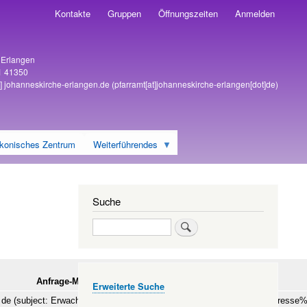
Kontakte
Gruppen
Öffnungszeiten
Anmelden
6 Erlangen
1 41350
]
johanneskirche-erlangen
.
de
(pfarramt[at]johanneskirche-erlangen[dot]de)
konisches Zentrum
Weiterführendes
Suche
Suche
Interesse?
Anfrage-Mail senden mit Klick
Erweiterte Suche
]
de
(subject: Erwachsenengruppe%3A%20Bibelwerkstatt%20-%20Interesse