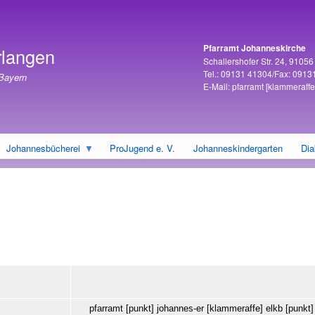
Direkt
zum
Inhalt
Pfarramt Johanneskirche
rlangen
Adresse
Schallershofer Str. 24, 9105
Tel.: 09131 41304/Fax: 0913
 Bayern
E-Mail:
pfarramt
[klammeraffe
Johannesbücherei
ProJugend e. V.
Johanneskindergarten
Dia
pfarramt
[punkt]
johannes-er
[klammeraffe]
elkb
[punkt