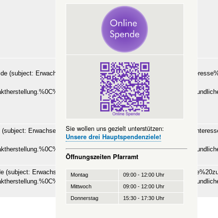
]
de
(subject: Erwachsenengruppe%3A%20IT-Stammtisch%20-%20Interesse
body:
aktherstellung.%0C%0A%0C%0ADanke.%0C%0A%0C%0AMit%20freundli
(klick)
Sie wollen uns gezielt unterstützen:
(subject: Erwachsenengruppe%3A%20Blechblaesergruppe%20-%20Interes
Unsere drei Hauptspendenziele!
body:
aktherstellung.%0C%0A%0C%0ADanke.%0C%0A%0C%0AMit%20freundli
Öffnungszeiten Pfarramt
(klick)
de
(subject: Erwachsenengruppe%3A%20Frauentreff%20-%20Interesse%20zu
Montag
09:00 - 12:00 Uhr
aktherstellung.%0C%0A%0C%0ADanke.%0C%0A%0C%0AMit%20freundli
Mittwoch
09:00 - 12:00 Uhr
(klick)
Donnerstag
15:30 - 17:30 Uhr