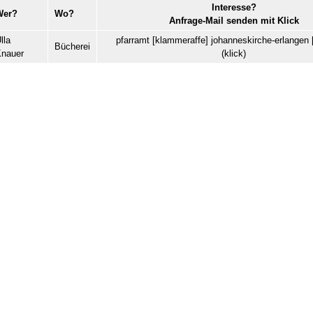
Interesse?
Wer?
Wo?
Anfrage-Mail senden mit Klick
lla
pfarramt
[klammeraffe]
johanneskirche-erlangen
Bücherei
nauer
(klick)