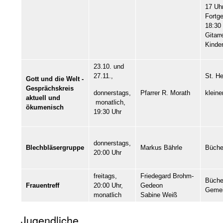
17 Uh
Fortge
18:30
Gitar
Kinde
23.10. und
27.11.,
St. He
Gott und die Welt -
Gesprächskreis
Pfarrer R. Morath
donnerstags,
kleine
aktuell und
monatlich,
ökumenisch
19:30 Uhr
donnerstags,
Blechbläsergruppe
Markus Bährle
Büche
20:00 Uhr
freitags,
Friedegard Brohm-
Büche
Frauentreff
20:00 Uhr,
Gedeon
Geme
monatlich
Sabine Weiß
Jugendliche