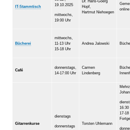
Dr. Hans-Goerg
Gemei
19.10.2025
IT-Stammtisch
Hopf,
online
Hartmut Niehoegen
mittwochs,
19:00 Uhr
mittwochs,
Bücherei
11-13 Uhr
Andrea Jalowski
Büche
15-18 Uhr
donnerstags,
Carmen
Büche
Café
14-17:00 Uhr
Lindenberg
Innen
Mehr
Johan
dienst
16:30
17-18
dienstags
Fortge
Gitarrenkurse
Torsten Uhlemann
donnerstags
donne