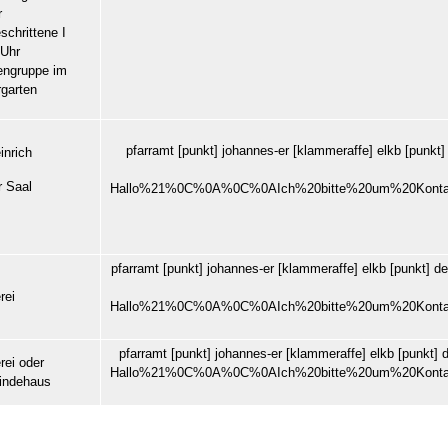
r
schrittene I
 Uhr
rengruppe im
rgarten
pfarramt
[punkt]
johannes-er
[klammeraffe]
elkb
[punkt
inrich
r Saal
Hallo%21%0C%0A%0C%0AIch%20bitte%20um%20Kont
pfarramt
[punkt]
johannes-er
[klammeraffe]
elkb
[punkt]
de
rei
Hallo%21%0C%0A%0C%0AIch%20bitte%20um%20Kont
pfarramt
[punkt]
johannes-er
[klammeraffe]
elkb
[punkt]
rei oder
Hallo%21%0C%0A%0C%0AIch%20bitte%20um%20Kont
indehaus