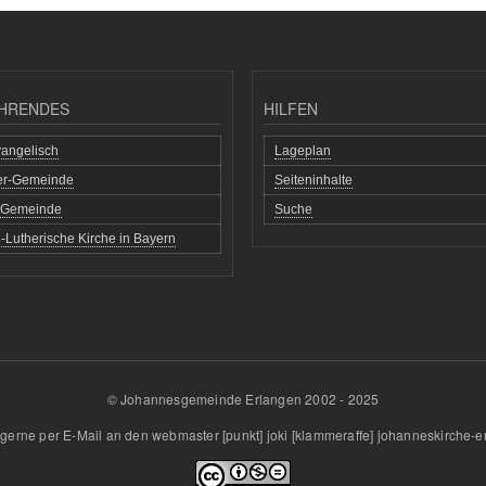
HRENDES
HILFEN
angelisch
Lageplan
her-Gemeinde
Seiteninhalte
h Gemeinde
Suche
-Lutherische Kirche in Bayern
© Johannesgemeinde Erlangen 2002 - 2025
gerne per E-Mail an den
webmaster
[punkt]
joki
[klammeraffe]
johanneskirche-e