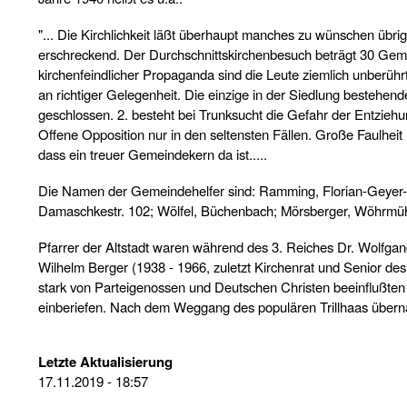
"... Die Kirchlichkeit läßt überhaupt manches zu wünschen übrig
erschreckend. Der Durchschnittskirchenbesuch beträgt 30 Gemei
kirchenfeindlicher Propaganda sind die Leute ziemlich unberührt
an richtiger Gelegenheit. Die einzige in der Siedlung bestehend
geschlossen. 2. besteht bei Trunksucht die Gefahr der Entziehung
Offene Opposition nur in den seltensten Fällen. Große Faulheit
dass ein treuer Gemeindekern da ist.....
Die Namen der Gemeindehelfer sind: Ramming, Florian-Geyer-Str.
Damaschkestr. 102; Wölfel, Büchenbach; Mörsberger, Wöhrmühl
Pfarrer der Altstadt waren während des 3. Reiches Dr. Wolfgang
Wilhelm Berger (1938 - 1966, zuletzt Kirchenrat und Senior des
stark von Parteigenossen und Deutschen Christen beeinflußten K
einberiefen. Nach dem Weggang des populären Trillhaas übern
Letzte Aktualisierung
17.11.2019 - 18:57