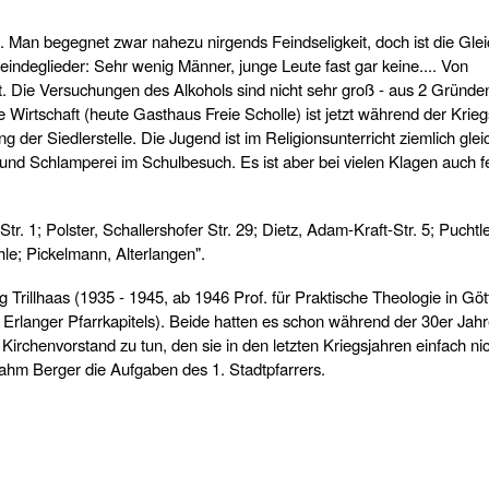
. Man begegnet zwar nahezu nirgends Feindseligkeit, doch ist die Gleic
ndeglieder: Sehr wenig Männer, junge Leute fast gar keine.... Von
. Die Versuchungen des Alkohols sind nicht sehr groß - aus 2 Gründen:
e Wirtschaft (heute Gasthaus Freie Scholle) ist jetzt während der Krieg
 der Siedlerstelle. Die Jugend ist im Religionsunterricht ziemlich gleic
 und Schlamperei im Schulbesuch. Es ist aber bei vielen Klagen auch fe
 1; Polster, Schallershofer Str. 29; Dietz, Adam-Kraft-Str. 5; Puchtle
e; Pickelmann, Alterlangen".
 Trillhaas (1935 - 1945, ab 1946 Prof. für Praktische Theologie in Göt
 Erlanger Pfarrkapitels). Beide hatten es schon während der 30er Jah
irchenvorstand zu tun, den sie in den letzten Kriegsjahren einfach ni
ahm Berger die Aufgaben des 1. Stadtpfarrers.