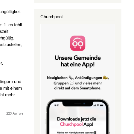
hgültigkeit
Churchpool
 1. es fehlt
szeit
hgültig.
stzustellen,
r,
tingen) und
re mit einem
cht mehr
223 Aufrufe