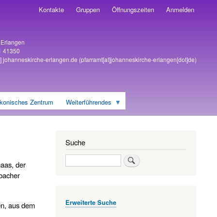
Kontakte
Gruppen
Öffnungszeiten
Anmelden
6 Erlangen
1 41350
]
johanneskirche-erlangen
.
de
(pfarramt[at]johanneskirche-erlangen[dot]de)
konisches Zentrum
Weiterführendes
Suche
Suche
haas, der
nbacher
Erweiterte Suche
en, aus dem