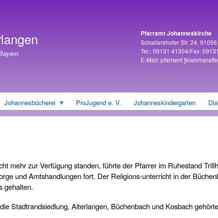
Direkt
zum
Inhalt
Pfarramt Johanneskirche
rlangen
Adresse
Schallershofer Str. 24, 9105
Tel.: 09131 41304/Fax: 0913
 Bayern
E-Mail:
pfarramt
[klammeraffe
Johannesbücherei
ProJugend e. V.
Johanneskindergarten
Dia
ht mehr zur Verfügung standen, führte der Pfarrer im Ruhestand Trill
sorge und Amtshandlungen fort. Der Religions-unterricht in der Büche
s gehalten.
m die Stadtrandsiedlung, Alterlangen, Büchenbach und Kosbach gehört