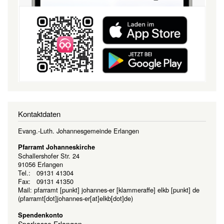
Kontaktdaten
Evang.-Luth. Johannesgemeinde Erlangen
Pfarramt Johanneskirche
Schallershofer Str. 24
91056 Erlangen
Tel.: 09131 41304
Fax: 09131 41350
Mail:
pfarramt
[punkt]
johannes-er
[klammeraffe]
elkb
[punkt]
de
(pfarramt[dot]johannes-er[at]elkb[dot]de)
Spendenkonto
Sparkasse Erlangen