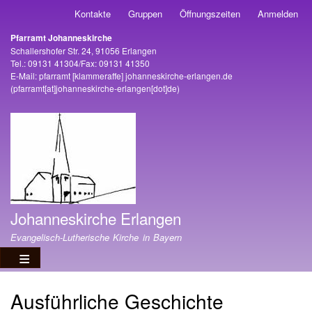
Direkt
Kontakte
Gruppen
Öffnungszeiten
Anmelden
Benutzermenü
zum
Pfarramt Johanneskirche
Inhalt
Adresse
Schallershofer Str. 24, 91056 Erlangen
Tel.: 09131 41304/Fax: 09131 41350
E-Mail:
pfarramt
[klammeraffe]
johanneskirche-erlangen
.
de
(pfarramt[at]johanneskirche-erlangen[dot]de)
Johanneskirche Erlangen
Evangelisch-Lutherische Kirche in Bayern
Ausführliche Geschichte