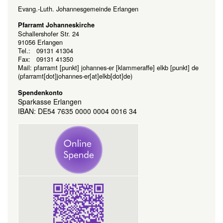
Evang.-Luth. Johannesgemeinde Erlangen
Pfarramt Johanneskirche
Schallershofer Str. 24
91056 Erlangen
Tel.: 09131 41304
Fax: 09131 41350
Mail:
pfarramt
[punkt]
johannes-er
[klammeraffe]
elkb
[punkt]
de
(pfarramt[dot]johannes-er[at]elkb[dot]de)
Spendenkonto
Sparkasse Erlangen
IBAN: DE54 7635 0000 0004 0016 34