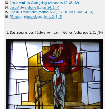
Jesus wird ins Grab gelegt (Johannes 19, 38
-
42)
Jesu Auferstehung (Lukas 24, 1
-
7)
Christi Himmelfahrt (Matthäus 28, 18
-
20 und Lukas 24, 51)
Pfingsten (Apostelgeschichte 2, 1
-
4)
1. Das Zeugnis des Täufers vom Lamm Gottes (Johannes 1, 29
-
34)