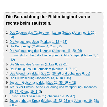
Die Betrachtung der Bilder beginnt vorne
rechts beim Taufstein.
Das Zeugnis des Täufers vom Lamm Gottes (Johannes 1, 29
-
34)
Die Versuchung Jesu (Markus 1, 12 + 13)
Die Bergpredigt (Matthäus 4, 25 -5, 2)
Die Auferstehung des Lazarus (Johannes 11, 20 -26)
und (links oben) die
Heilung des Gichtbrüchigen (Markus 2, 1
-12)
Die Stillung des Sturmes (Lukas 8, 22
-
25)
Der Einzug Jesu in Jerusalem (Markus 11, 7
-
10)
Das Abendmahl (Matthäus 26, 26
-
28 und Johannes 6, 35)
Die Fußwaschung (Johannes 13, 4
-
10 + 15)
Jesus in Getsemane (Matthäus 26, 36
-
39 + 42)
Jesus vor Pilatus, seine Geißelung und Verspottung (Johannes
18, 37
-
40
und 19, 1 -3
)
Christus trägt sein Kreuz (Johannes 19, 15
-
17)
Jesus stirbt am Kreuz (Markus 15, 22
-
25 und Johannes 19, 28a
-30b
)