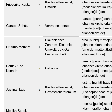
Kindergottesdienst,
johanneskirche-erla
Friederike Kautz
Umwelt
(friederike[dot]kautz
erlangen[dot]de)
carsten
[punkt]
schu
johanneskirche-erla
Carsten Schütz
Vertrauensperson
(carsten[dot]schuetz
erlangen[dot]de)
Diakonisches
arno
[punkt]
mattejat
Zentrum, Diakonie,
johanneskirche-erla
Dr. Arno Mattejat
Umwelt, JoKiGa,
(arno[dot]mattejat[at
Festausschuß
erlangen[dot]de)
derrick
[punkt]
konn
Derrick Che
johanneskirche-erla
Gebäude
Konneh
(derrick[dot]konneh[
erlangen[dot]de)
justina
[punkt]
haas
[
Kindergottesdienst,
johanneskirche-erla
Justina Haas
Gottesdienstgremium
(justina[dot]haas[at]
erlangen[dot]de)
monika
[punkt]
schol
[klammeraffe]
johann
Monika Scholz-