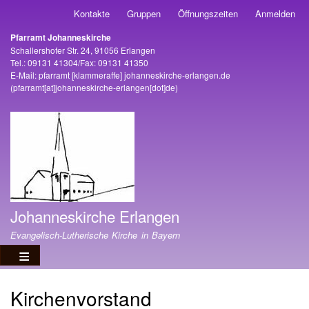
Direkt
Kontakte
Gruppen
Öffnungszeiten
Anmelden
Benutzermenü
zum
Pfarramt Johanneskirche
Inhalt
Adresse
Schallershofer Str. 24, 91056 Erlangen
Tel.: 09131 41304/Fax: 09131 41350
E-Mail:
pfarramt
[klammeraffe]
johanneskirche-erlangen
.
de
(pfarramt[at]johanneskirche-erlangen[dot]de)
Johanneskirche Erlangen
Evangelisch-Lutherische Kirche in Bayern
Kirchenvorstand