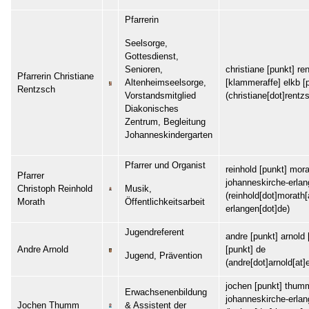
Pfarrerin
Seelsorge,
Gottesdienst,
christiane
[punkt]
re
Senioren,
Pfarrerin Christiane
[klammeraffe]
elkb
[
Altenheimseelsorge,
Rentzsch
(christiane[dot]rentz
Vorstandsmitglied
Diakonisches
Zentrum, Begleitung
Johanneskindergarten
Pfarrer und Organist
reinhold
[punkt]
mora
Pfarrer
johanneskirche-erla
Christoph Reinhold
Musik,
(reinhold[dot]morath
Morath
Öffentlichkeitsarbeit
erlangen[dot]de)
Jugendreferent
andre
[punkt]
arnold
Andre Arnold
[punkt]
de
Jugend, Prävention
(andre[dot]arnold[at]
jochen
[punkt]
thum
Erwachsenenbildung
johanneskirche-erla
Jochen Thumm
& Assistent der