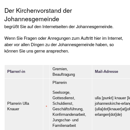
Der Kirchenvorstand der
Johannesgemeinde
begrüßt Sie auf den Internetseiten der Johannesgemeinde.
Wenn Sie Fragen oder Anregungen zum Auftritt hier im Internet,
aber vor allen Dingen zu der Johannesgemeinde haben, so
können Sie uns gerne ansprechen.
Gremien,
Pfarrer/-in
Mail-Adresse
Beauftragung
Pfarrerin
Seelsorge,
ulla
[punkt]
knauer
[k
Gottesdienst,
Pfarrerin Ulla
johanneskirche-erla
Schuldienst,
Knauer
(ulla[dot]knauer[at]j
Geschäftsführung,
erlangen[dot]de)
Konfirmandenarbeit,
Jungschar- und
Familienarbeit