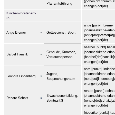
(jochen[dot]thumm[a
Pfarramtsführung
erlangen[dot]de)
Kirchenvorsteher/-
in
antje
[punkt]
bremer
johanneskirche-erla
Antje Bremer
Gottesdienst, Sport
(antje[dot]bremer[at
erlangen[dot]de)
baerbel
[punkt]
hansl
Gebäude, Kuratorin,
johanneskirche-erla
Bärbel Hanslik
Vertrauensperson
(baerbel[dot]hanslik[
erlangen[dot]de)
nora
[punkt]
lindenbe
Jugend,
johanneskirche-erla
Leonora Lindenberg
Besprechungsraum
(nora[dot]lindenberg[
erlangen[dot]de)
renate
[punkt]
schat
Erwachsenenbildung,
johanneskirche-erla
Renate Schatz
Spiritualität
(renate[dot]schatz[a
erlangen[dot]de)
friederike
[punkt]
kau