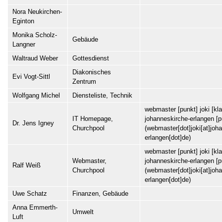
Nora Neukirchen-
Eginton
Monika Scholz-
Gebäude
Langner
Waltraud Weber
Gottesdienst
Diakonisches
Evi Vogt-Sittl
Zentrum
Wolfgang Michel
Diensteliste, Technik
webmaster
[punkt]
joki
[kl
IT Homepage,
johanneskirche-erlangen
[p
Dr. Jens Igney
Churchpool
(webmaster[dot]joki[at]joh
erlangen[dot]de)
webmaster
[punkt]
joki
[kl
Webmaster,
johanneskirche-erlangen
[p
Ralf Weiß
Churchpool
(webmaster[dot]joki[at]joh
erlangen[dot]de)
Uwe Schatz
Finanzen, Gebäude
Anna Emmerth-
Umwelt
Luft