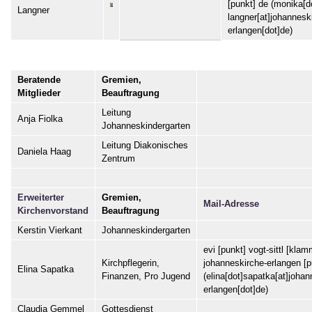
[punkt]
de
(monika[do
Langner
langner[at]johannesk
erlangen[dot]de)
Beratende
Gremien,
Mitglieder
Beauftragung
Leitung
Anja Fiolka
Johanneskindergarten
Leitung Diakonisches
Daniela Haag
Zentrum
Erweiterter
Gremien,
Mail-Adresse
Kirchenvorstand
Beauftragung
Kerstin Vierkant
Johanneskindergarten
evi
[punkt]
vogt-sittl
[klamm
Kirchpflegerin,
johanneskirche-erlangen
[p
Elina Sapatka
Finanzen, Pro Jugend
(elina[dot]sapatka[at]johan
erlangen[dot]de)
Claudia Gemmel
Gottesdienst