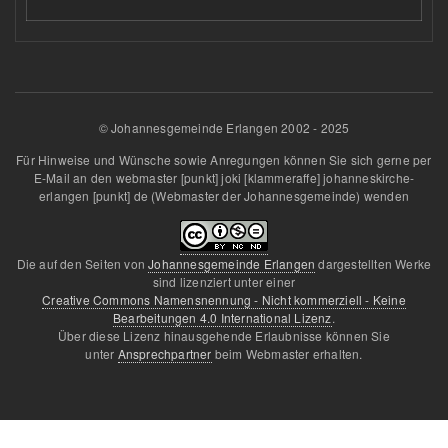
© Johannesgemeinde Erlangen 2002 - 2025
Für Hinweise und Wünsche sowie Anregungen können Sie sich gerne per
E-Mail an den
webmaster
[punkt]
joki
[klammeraffe]
johanneskirche-
erlangen
[punkt]
de
(Webmaster der Johannesgemeinde)
wenden
Die auf den Seiten von
Johannesgemeinde Erlangen
dargestellten Werke
sind lizenziert unter einer
Creative Commons Namensnennung - Nicht kommerziell - Keine
Bearbeitungen 4.0 International Lizenz
.
Über diese Lizenz hinausgehende Erlaubnisse können Sie
unter
Ansprechpartner
beim Webmaster erhalten.