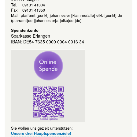
Tel.: 09131 41304
Fax: 09131 41350
Mail:
pfarramt
[punkt]
johannes-er
[klammeraffe]
elkb
[punkt]
de
(pfarramt[dot]johannes-er[at]elkb[dot]de)
Spendenkonto
Sparkasse Erlangen
IBAN: DE54 7635 0000 0004 0016 34
Sie wollen uns gezielt unterstützen:
Unsere drei Hauptspendenziele!