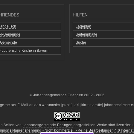
HRENDES
HILFEN
angelisch
Lageplan
her-Gemeinde
Seiteninhalte
h Gemeinde
Suche
-Lutherische Kirche in Bayern
© Johannesgemeinde Erlangen 2002 - 2025
gerne per E-Mail an den
webmaster
[punkt]
joki
[klammeraffe]
johanneskirche-e
en Seiten von
Johannesgemeinde Erlangen
dargestellten Werke sind lizenziert 
mmons Namensnennung - Nicht kommerziell - Keine Bearbeitungen 4.0 Internat