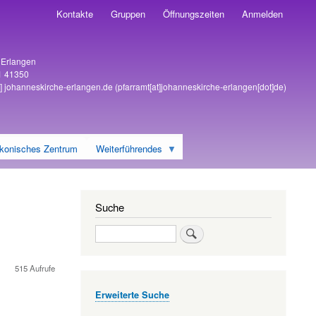
Kontakte
Gruppen
Öffnungszeiten
Anmelden
6 Erlangen
1 41350
]
johanneskirche-erlangen
.
de
(pfarramt[at]johanneskirche-erlangen[dot]de)
konisches Zentrum
Weiterführendes
Suche
Suche
515 Aufrufe
Erweiterte Suche