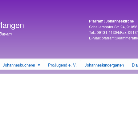
Direkt
zum
Inhalt
Pfarramt Johanneskirche
rlangen
Adresse
Schallershofer Str. 24, 9105
Tel.: 09131 41304/Fax: 0913
 Bayern
E-Mail:
pfarramt
[klammeraffe
Johannesbücherei
ProJugend e. V.
Johanneskindergarten
Dia