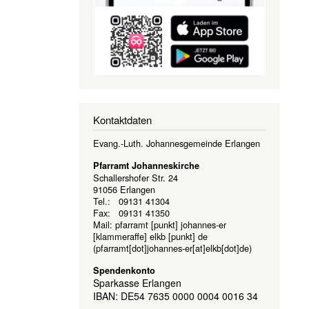
Kontaktdaten
Evang.-Luth. Johannesgemeinde Erlangen
Pfarramt Johanneskirche
Schallershofer Str. 24
91056 Erlangen
Tel.: 09131 41304
Fax: 09131 41350
Mail:
pfarramt
[punkt]
johannes-er
[klammeraffe]
elkb
[punkt]
de
(pfarramt[dot]johannes-er[at]elkb[dot]de)
Spendenkonto
Sparkasse Erlangen
IBAN: DE54 7635 0000 0004 0016 34