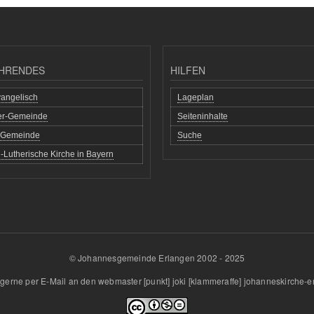
HRENDES
HILFEN
angelisch
Lageplan
her-Gemeinde
Seiteninhalte
h Gemeinde
Suche
-Lutherische Kirche in Bayern
© Johannesgemeinde Erlangen 2002 - 2025
gerne per E-Mail an den
webmaster
[punkt]
joki
[klammeraffe]
johanneskirche-e