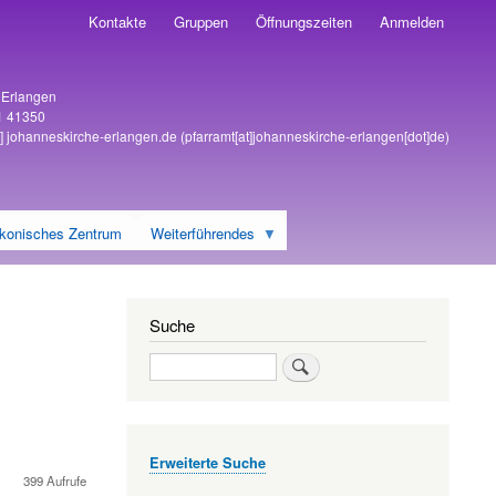
Kontakte
Gruppen
Öffnungszeiten
Anmelden
6 Erlangen
1 41350
]
johanneskirche-erlangen
.
de
(pfarramt[at]johanneskirche-erlangen[dot]de)
konisches Zentrum
Weiterführendes
Suche
Suche
Erweiterte Suche
399 Aufrufe