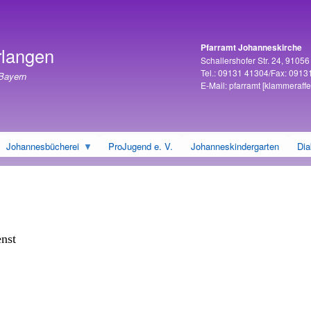
Direkt
zum
Inhalt
Pfarramt Johanneskirche
rlangen
Adresse
Schallershofer Str. 24, 9105
Tel.: 09131 41304/Fax: 0913
 Bayern
E-Mail:
pfarramt
[klammeraffe
Johannesbücherei
ProJugend e. V.
Johanneskindergarten
Dia
enst