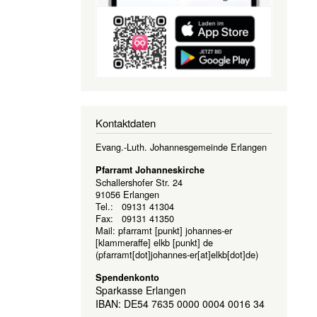
Kontaktdaten
Evang.-Luth. Johannesgemeinde Erlangen
Pfarramt Johanneskirche
Schallershofer Str. 24
91056 Erlangen
Tel.: 09131 41304
Fax: 09131 41350
Mail:
pfarramt
[punkt]
johannes-er
[klammeraffe]
elkb
[punkt]
de
(pfarramt[dot]johannes-er[at]elkb[dot]de)
Spendenkonto
Sparkasse Erlangen
IBAN: DE54 7635 0000 0004 0016 34