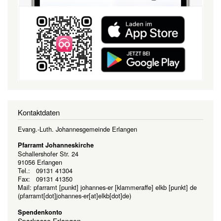
Kontaktdaten
Evang.-Luth. Johannesgemeinde Erlangen
Pfarramt Johanneskirche
Schallershofer Str. 24
91056 Erlangen
Tel.: 09131 41304
Fax: 09131 41350
Mail:
pfarramt
[punkt]
johannes-er
[klammeraffe]
elkb
[punkt]
de
(pfarramt[dot]johannes-er[at]elkb[dot]de)
Spendenkonto
Sparkasse Erlangen