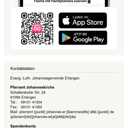
Kontaktdaten
Evang.-Luth. Johannesgemeinde Erlangen
Pfarramt Johanneskirche
Schallershofer Str. 24
91056 Erlangen
Tel.: 09131 41304
Fax: 09131 41350
Mail:
pfarramt
[punkt]
johannes-er
[klammeraffe]
elkb
[punkt]
de
(pfarramt[dot]johannes-er[at]elkb[dot]de)
Spendenkonto