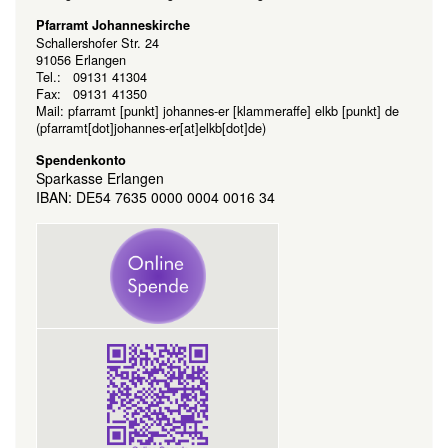
Pfarramt Johanneskirche
Schallershofer Str. 24
91056 Erlangen
Tel.: 09131 41304
Fax: 09131 41350
Mail:
pfarramt
[punkt]
johannes-er
[klammeraffe]
elkb
[punkt]
de
(pfarramt[dot]johannes-er[at]elkb[dot]de)
Spendenkonto
Sparkasse Erlangen
IBAN: DE54 7635 0000 0004 0016 34