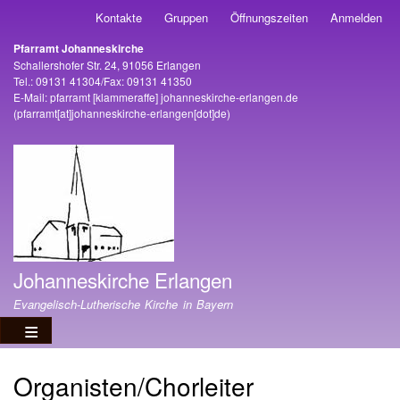
Direkt
Kontakte
Gruppen
Öffnungszeiten
Anmelden
Benutzermenü
zum
Pfarramt Johanneskirche
Inhalt
Adresse
Schallershofer Str. 24, 91056 Erlangen
Tel.: 09131 41304/Fax: 09131 41350
E-Mail:
pfarramt
[klammeraffe]
johanneskirche-erlangen
.
de
(pfarramt[at]johanneskirche-erlangen[dot]de)
Johanneskirche Erlangen
Evangelisch-Lutherische Kirche in Bayern
Organisten/Chorleiter