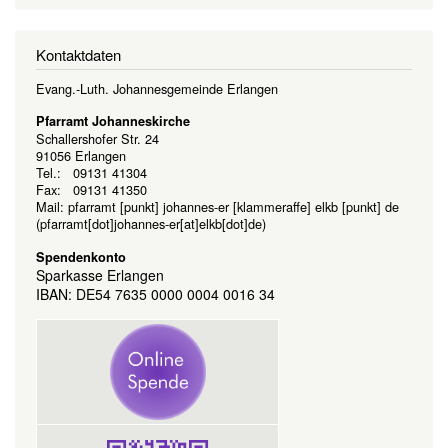
Kontaktdaten
Evang.-Luth. Johannesgemeinde Erlangen
Pfarramt Johanneskirche
Schallershofer Str. 24
91056 Erlangen
Tel.: 09131 41304
Fax: 09131 41350
Mail:
pfarramt
[punkt]
johannes-er
[klammeraffe]
elkb
[punkt]
de
(pfarramt[dot]johannes-er[at]elkb[dot]de)
Spendenkonto
Sparkasse Erlangen
IBAN: DE54 7635 0000 0004 0016 34