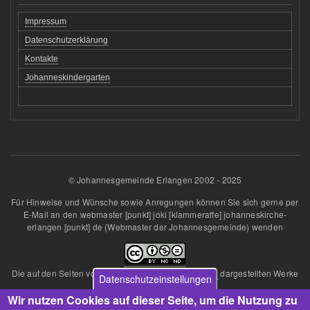
Impressum
Datenschutzerklärung
Kontakte
Johanneskindergarten
© Johannesgemeinde Erlangen 2002 - 2025
Für Hinweise und Wünsche sowie Anregungen können Sie sich gerne per
E-Mail an den
webmaster
[punkt]
joki
[klammeraffe]
johanneskirche-
erlangen
[punkt]
de
(Webmaster der Johannesgemeinde)
wenden
Die auf den Seiten von
Johannesgemeinde Erlangen
dargestellten Werke
Datenschutzeinstellungen
sind lizenziert unter einer
Wir nutzen Cookies auf dieser Seite, um die Nutzung zu
Creative Commons Namensnennung - Nicht kommerziell - Keine