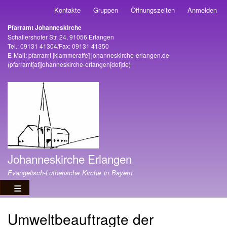
Direkt
Kontakte
Gruppen
Öffnungszeiten
Anmelden
Benutzermenü
zum
Pfarramt Johanneskirche
Inhalt
Adresse
Schallershofer Str. 24, 91056 Erlangen
Tel.: 09131 41304/Fax: 09131 41350
E-Mail:
pfarramt
[klammeraffe]
johanneskirche-erlangen
.
de
(pfarramt[at]johanneskirche-erlangen[dot]de)
Johanneskirche Erlangen
Evangelisch-Lutherische Kirche in Bayern
Umweltbeauftragte der