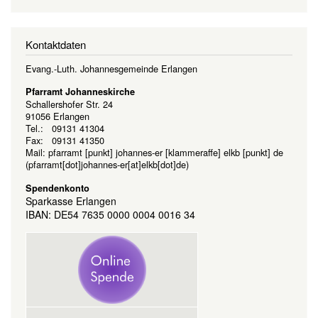
Kontaktdaten
Evang.-Luth. Johannesgemeinde Erlangen
Pfarramt Johanneskirche
Schallershofer Str. 24
91056 Erlangen
Tel.: 09131 41304
Fax: 09131 41350
Mail:
pfarramt
[punkt]
johannes-er
[klammeraffe]
elkb
[punkt]
de
(pfarramt[dot]johannes-er[at]elkb[dot]de)
Spendenkonto
Sparkasse Erlangen
IBAN: DE54 7635 0000 0004 0016 34