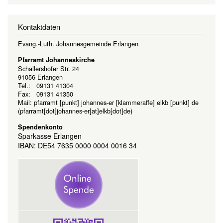
Kontaktdaten
Evang.-Luth. Johannesgemeinde Erlangen
Pfarramt Johanneskirche
Schallershofer Str. 24
91056 Erlangen
Tel.: 09131 41304
Fax: 09131 41350
Mail:
pfarramt
[punkt]
johannes-er
[klammeraffe]
elkb
[punkt]
de
(pfarramt[dot]johannes-er[at]elkb[dot]de)
Spendenkonto
Sparkasse Erlangen
IBAN: DE54 7635 0000 0004 0016 34