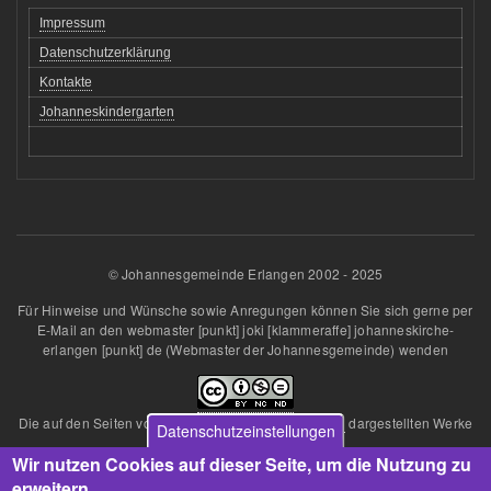
Impressum
Datenschutzerklärung
Kontakte
Johanneskindergarten
© Johannesgemeinde Erlangen 2002 - 2025
Für Hinweise und Wünsche sowie Anregungen können Sie sich gerne per
E-Mail an den
webmaster
[punkt]
joki
[klammeraffe]
johanneskirche-
erlangen
[punkt]
de
(Webmaster der Johannesgemeinde)
wenden
Die auf den Seiten von
Johannesgemeinde Erlangen
dargestellten Werke
Datenschutzeinstellungen
sind lizenziert unter einer
Wir nutzen Cookies auf dieser Seite, um die Nutzung zu
Creative Commons Namensnennung - Nicht kommerziell - Keine
Bearbeitungen 4.0 International Lizenz
.
erweitern.