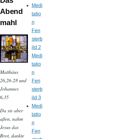
Das
Medi
Abend
tatio
mahl
n
Fen
sterb
ild 2
Medi
tatio
Matthäus
n
26,26-28 und
Fen
Johannes
sterb
6,35
ild 3
Medi
Da sie aber
tatio
aßen, nahm
n
Jesus das
Fen
Brot, dankte