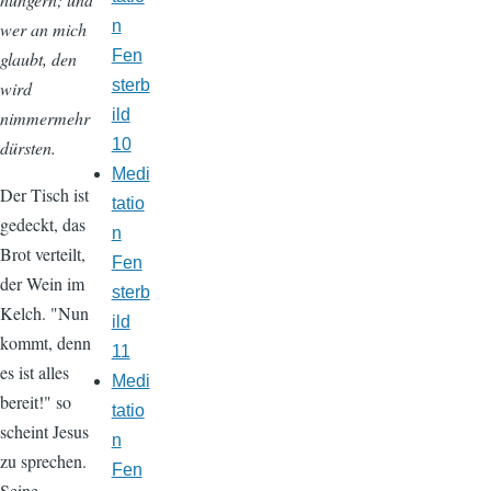
n
wer an mich
Fen
glaubt, den
sterb
wird
ild
nimmermehr
10
dürsten.
Medi
Der Tisch ist
tatio
gedeckt, das
n
Brot verteilt,
Fen
der Wein im
sterb
Kelch. "Nun
ild
kommt, denn
11
es ist alles
Medi
bereit!" so
tatio
scheint Jesus
n
zu sprechen.
Fen
Seine