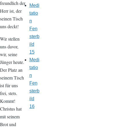
freundlich der
Medi
Herr ist, der
tatio
seinen Tisch
n
uns deckt!
Fen
sterb
Wir stellen
ild
uns davor,
15
wir, seine
Medi
Jünger heute.
tatio
Der Platz an
n
seinem Tisch
Fen
ist für uns
sterb
frei, stets.
ild
Kommt!
16
Christus hat
mit seinem
Brot und