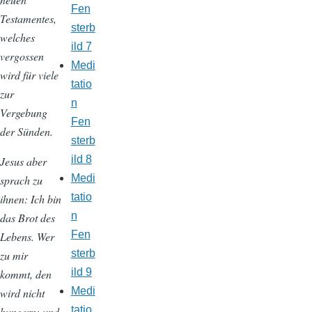
Fen
Testamentes,
sterb
welches
ild 7
vergossen
Medi
wird für viele
tatio
zur
n
Vergebung
Fen
der Sünden.
sterb
ild 8
Jesus aber
Medi
sprach zu
tatio
ihnen: Ich bin
n
das Brot des
Fen
Lebens. Wer
sterb
zu mir
ild 9
kommt, den
Medi
wird nicht
tatio
hungern; und