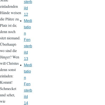
sterb
einladenden
ild
Hände weisen
12
die Plätze zu.
Medi
Platz ist da;
tatio
denn noch
n
sitzt niemand.
Fen
Überhaupt-
sterb
wo sind die
ild
Jünger? Wen
13
will Christus
Medi
denn sonst
tatio
einladen:
n
Kommt!
Fen
Schmecket
sterb
und sehet,
ild
wie
14