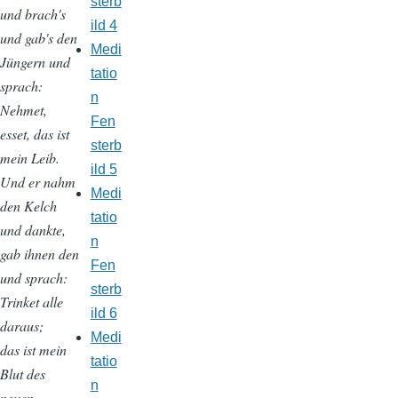
sterb
und brach's
ild 4
und gab's den
Medi
Jüngern und
tatio
sprach:
n
Nehmet,
Fen
esset, das ist
sterb
mein Leib.
ild 5
Und er nahm
Medi
den Kelch
tatio
und dankte,
n
gab ihnen den
Fen
und sprach:
sterb
Trinket alle
ild 6
daraus;
Medi
das ist mein
tatio
Blut des
n
neuen