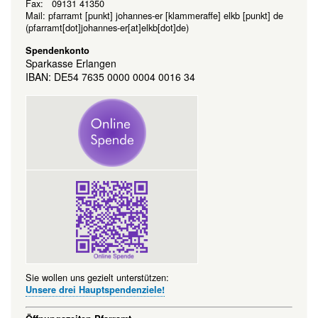
Fax: 09131 41350
Mail:
pfarramt
[punkt]
johannes-er
[klammeraffe]
elkb
[punkt]
de
(pfarramt[dot]johannes-er[at]elkb[dot]de)
Spendenkonto
Sparkasse Erlangen
IBAN: DE54 7635 0000 0004 0016 34
Sie wollen uns gezielt unterstützen:
Unsere drei Hauptspendenziele!