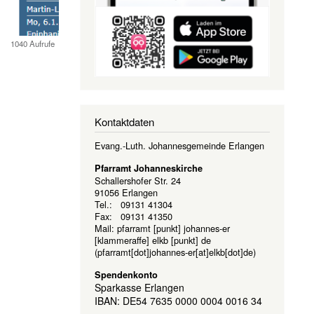
1040 Aufrufe
Kontaktdaten
Evang.-Luth. Johannesgemeinde Erlangen
Pfarramt Johanneskirche
Schallershofer Str. 24
91056 Erlangen
Tel.: 09131 41304
Fax: 09131 41350
Mail:
pfarramt
[punkt]
johannes-er
[klammeraffe]
elkb
[punkt]
de
(pfarramt[dot]johannes-er[at]elkb[dot]de)
Spendenkonto
Sparkasse Erlangen
IBAN: DE54 7635 0000 0004 0016 34