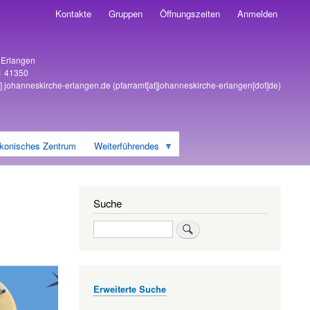
Kontakte
Gruppen
Öffnungszeiten
Anmelden
6 Erlangen
1 41350
]
johanneskirche-erlangen
.
de
(pfarramt[at]johanneskirche-erlangen[dot]de)
konisches Zentrum
Weiterführendes
Suche
Suche
Erweiterte Suche