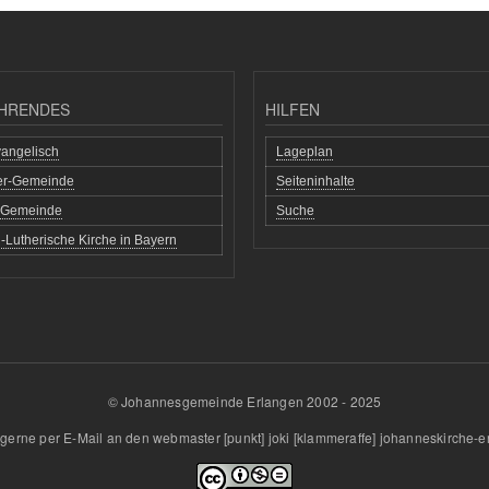
HRENDES
HILFEN
angelisch
Lageplan
her-Gemeinde
Seiteninhalte
h Gemeinde
Suche
-Lutherische Kirche in Bayern
© Johannesgemeinde Erlangen 2002 - 2025
gerne per E-Mail an den
webmaster
[punkt]
joki
[klammeraffe]
johanneskirche-e