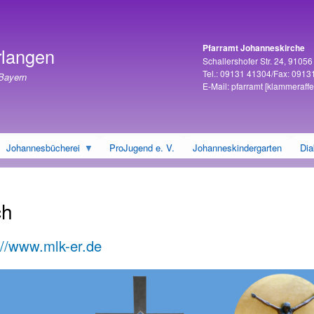
Direkt
zum
Inhalt
Pfarramt Johanneskirche
rlangen
Adresse
Schallershofer Str. 24, 9105
Tel.: 09131 41304/Fax: 0913
 Bayern
E-Mail:
pfarramt
[klammeraffe
Johannesbücherei
ProJugend e. V.
Johanneskindergarten
Dia
ch
://www.mlk-er.de