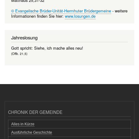
Matthäus 25,31-32
© Evangelische Brüder-Unität-Herrnhuter Brüdergemeine
- weitere
Informationen finden Sie hier:
www.losungen.de
Jahreslosung
Gott spricht: Siehe, ich mache alles neu!
(Offb. 21,5)
CHRONIK DER GEMEINDE
Alles in Kürze
Ausführliche Geschichte