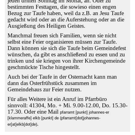
jeden dritten Sonntag im Monat, an. Oder zu
bestimmten Festtagen, die sowieso einen engen
Bezug zur Taufe haben, weil da z.B. an Jesu Taufe
gedacht wird oder an die Auferstehung oder an die
Ausgießung des Heiligen Geistes.
Manchmal freuen sich Familien, wenn sie nicht
selbst eine Feier organisieren müssen zur Taufe.
Dann können sie sich die Taufe beim Gemeindefest
wünschen, da gibt es anschließend zu essen und zu
trinken und sie kriegen von ihrer Kirchengemeinde
geschmückte Tische hingestellt.
Auch bei der Taufe in der Osternacht kann man
dann das Osterfrühstück zusammen im
Gemeindehaus zur Feier nutzen.
Für alles Weitere ist ein Anruf im Pfarrbüro
sinnvoll: 41304, Mo. + Mi. 9.00-12.00, Do. 15.30-
17.30. Oder eine Mail
pfarramt
[punkt]
johannes-er
[klammeraffe]
elkb
[punkt]
de
(
pfarramt[dot]johannes-
.
er[at]elkb[dot]de
)