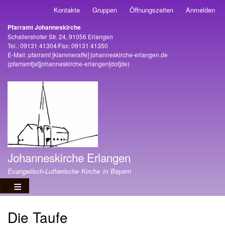
Direkt
Kontakte
Gruppen
Öffnungszeiten
Anmelden
Benutzermenü
zum
Pfarramt Johanneskirche
Inhalt
Adresse
Schallershofer Str. 24, 91056 Erlangen
Tel.: 09131 41304/Fax: 09131 41350
E-Mail:
pfarramt
[klammeraffe]
johanneskirche-erlangen
.
de
(pfarramt[at]johanneskirche-erlangen[dot]de)
Johanneskirche Erlangen
Evangelisch-Lutherische Kirche in Bayern
Die Taufe