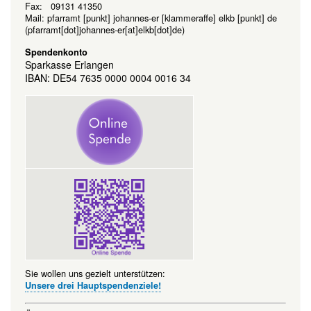
Fax: 09131 41350
Mail:
pfarramt
[punkt]
johannes-er
[klammeraffe]
elkb
[punkt]
de
(pfarramt[dot]johannes-er[at]elkb[dot]de)
Spendenkonto
Sparkasse Erlangen
IBAN: DE54 7635 0000 0004 0016 34
Sie wollen uns gezielt unterstützen:
Unsere drei Hauptspendenziele!