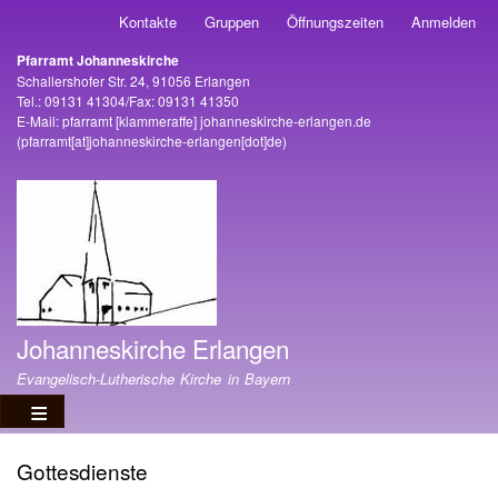
Direkt
Kontakte
Gruppen
Öffnungszeiten
Anmelden
Benutzermenü
zum
Pfarramt Johanneskirche
Inhalt
Adresse
Schallershofer Str. 24, 91056 Erlangen
Tel.: 09131 41304/Fax: 09131 41350
E-Mail:
pfarramt
[klammeraffe]
johanneskirche-erlangen
.
de
(pfarramt[at]johanneskirche-erlangen[dot]de)
Johanneskirche Erlangen
Evangelisch-Lutherische Kirche in Bayern
Gottesdienste