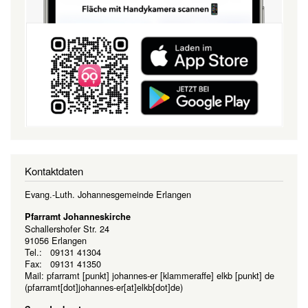
Kontaktdaten
Evang.-Luth. Johannesgemeinde Erlangen
Pfarramt Johanneskirche
Schallershofer Str. 24
91056 Erlangen
Tel.: 09131 41304
Fax: 09131 41350
Mail:
pfarramt
[punkt]
johannes-er
[klammeraffe]
elkb
[punkt]
de
(pfarramt[dot]johannes-er[at]elkb[dot]de)