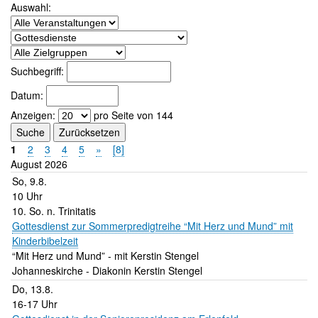
Auswahl:
Suchbegriff:
Datum:
Anzeigen:
pro Seite von
144
Suche
Zurücksetzen
1
2
3
4
5
»
[8]
August 2026
So, 9.8.
10 Uhr
10. So. n. Trinitatis
Gottesdienst zur Sommerpredigtreihe “Mit Herz und Mund” mit
Kinderbibelzeit
“Mit Herz und Mund” - mit Kerstin Stengel
Johanneskirche
Diakonin Kerstin Stengel
Do, 13.8.
16-17 Uhr