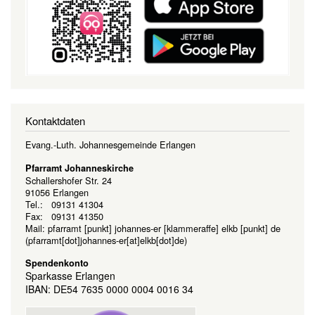
Kontaktdaten
Evang.-Luth. Johannesgemeinde Erlangen
Pfarramt Johanneskirche
Schallershofer Str. 24
91056 Erlangen
Tel.: 09131 41304
Fax: 09131 41350
Mail:
pfarramt
[punkt]
johannes-er
[klammeraffe]
elkb
[punkt]
de
(pfarramt[dot]johannes-er[at]elkb[dot]de)
Spendenkonto
Sparkasse Erlangen
IBAN: DE54 7635 0000 0004 0016 34