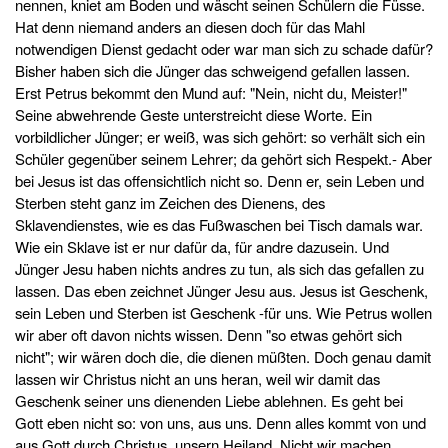
nennen, kniet am Boden und wäscht seinen Schülern die Füsse.
Hat denn niemand anders an diesen doch für das Mahl
notwendigen Dienst gedacht oder war man sich zu schade dafür?
Bisher haben sich die Jünger das schweigend gefallen lassen.
Erst Petrus bekommt den Mund auf: "Nein, nicht du, Meister!"
Seine abwehrende Geste unterstreicht diese Worte. Ein
vorbildlicher Jünger; er weiß, was sich gehört: so verhält sich ein
Schüler gegenüber seinem Lehrer; da gehört sich Respekt.- Aber
bei Jesus ist das offensichtlich nicht so. Denn er, sein Leben und
Sterben steht ganz im Zeichen des Dienens, des
Sklavendienstes, wie es das Fußwaschen bei Tisch damals war.
Wie ein Sklave ist er nur dafür da, für andre dazusein. Und
Jünger Jesu haben nichts andres zu tun, als sich das gefallen zu
lassen. Das eben zeichnet Jünger Jesu aus. Jesus ist Geschenk,
sein Leben und Sterben ist Geschenk -für uns. Wie Petrus wollen
wir aber oft davon nichts wissen. Denn "so etwas gehört sich
nicht"; wir wären doch die, die dienen müßten. Doch genau damit
lassen wir Christus nicht an uns heran, weil wir damit das
Geschenk seiner uns dienenden Liebe ablehnen. Es geht bei
Gott eben nicht so: von uns, aus uns. Denn alles kommt von und
aus Gott durch Christus, unsern Heiland. Nicht wir machen