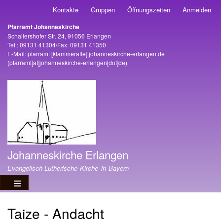
Direkt
Kontakte
Gruppen
Öffnungszeiten
Anmelden
Benutzermenü
zum
Pfarramt Johanneskirche
Inhalt
Adresse
Schallershofer Str. 24, 91056 Erlangen
Tel.: 09131 41304/Fax: 09131 41350
E-Mail:
pfarramt
[klammeraffe]
johanneskirche-erlangen
.
de
(pfarramt[at]johanneskirche-erlangen[dot]de)
Johanneskirche Erlangen
Evangelisch-Lutherische Kirche in Bayern
Taize - Andacht