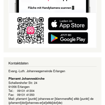
Kontaktdaten
Evang.-Luth. Johannesgemeinde Erlangen
Pfarramt Johanneskirche
Schallershofer Str. 24
91056 Erlangen
Tel.: 09131 41304
Fax: 09131 41350
Mail:
pfarramt
[punkt]
johannes-er
[klammeraffe]
elkb
[punkt]
de
(pfarramt[dot]johannes-er[at]elkb[dot]de)