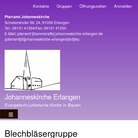
Direkt
Kontakte
Gruppen
Öffnungszeiten
Anmelden
Benutzermenü
zum
Pfarramt Johanneskirche
Inhalt
Adresse
Schallershofer Str. 24, 91056 Erlangen
Tel.: 09131 41304/Fax: 09131 41350
E-Mail:
pfarramt
[klammeraffe]
johanneskirche-erlangen
.
de
(pfarramt[at]johanneskirche-erlangen[dot]de)
Johanneskirche Erlangen
Evangelisch-Lutherische Kirche in Bayern
Blechbläsergruppe