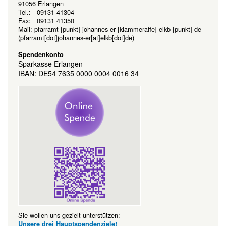
91056 Erlangen
Tel.: 09131 41304
Fax: 09131 41350
Mail:
pfarramt
[punkt]
johannes-er
[klammeraffe]
elkb
[punkt]
de
(pfarramt[dot]johannes-er[at]elkb[dot]de)
Spendenkonto
Sparkasse Erlangen
IBAN: DE54 7635 0000 0004 0016 34
Sie wollen uns gezielt unterstützen:
Unsere drei Hauptspendenziele!