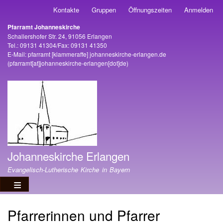
Direkt
Kontakte
Gruppen
Öffnungszeiten
Anmelden
Benutzermenü
zum
Pfarramt Johanneskirche
Inhalt
Adresse
Schallershofer Str. 24, 91056 Erlangen
Tel.: 09131 41304/Fax: 09131 41350
E-Mail:
pfarramt
[klammeraffe]
johanneskirche-erlangen
.
de
(pfarramt[at]johanneskirche-erlangen[dot]de)
Johanneskirche Erlangen
Evangelisch-Lutherische Kirche in Bayern
Pfarrerinnen und Pfarrer