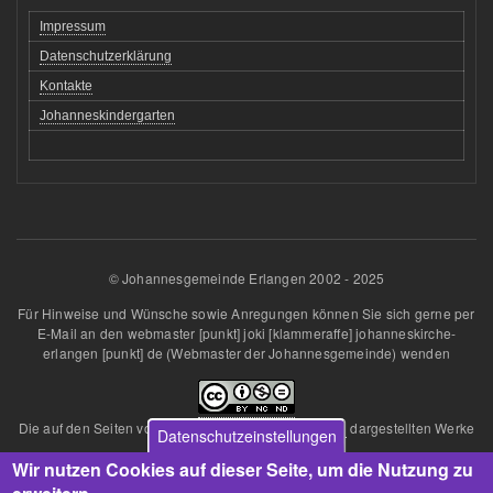
Impressum
Datenschutzerklärung
Kontakte
Johanneskindergarten
© Johannesgemeinde Erlangen 2002 - 2025
Für Hinweise und Wünsche sowie Anregungen können Sie sich gerne per
E-Mail an den
webmaster
[punkt]
joki
[klammeraffe]
johanneskirche-
erlangen
[punkt]
de
(Webmaster der Johannesgemeinde)
wenden
Die auf den Seiten von
Johannesgemeinde Erlangen
dargestellten Werke
Datenschutzeinstellungen
sind lizenziert unter einer
Wir nutzen Cookies auf dieser Seite, um die Nutzung zu
Creative Commons Namensnennung - Nicht kommerziell - Keine
Bearbeitungen 4.0 International Lizenz
.