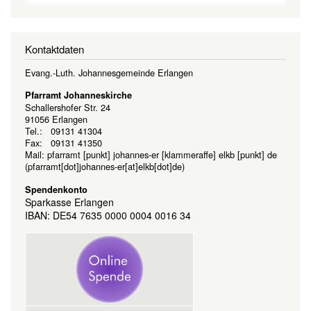
Kontaktdaten
Evang.-Luth. Johannesgemeinde Erlangen
Pfarramt Johanneskirche
Schallershofer Str. 24
91056 Erlangen
Tel.: 09131 41304
Fax: 09131 41350
Mail:
pfarramt
[punkt]
johannes-er
[klammeraffe]
elkb
[punkt]
de
(pfarramt[dot]johannes-er[at]elkb[dot]de)
Spendenkonto
Sparkasse Erlangen
IBAN: DE54 7635 0000 0004 0016 34