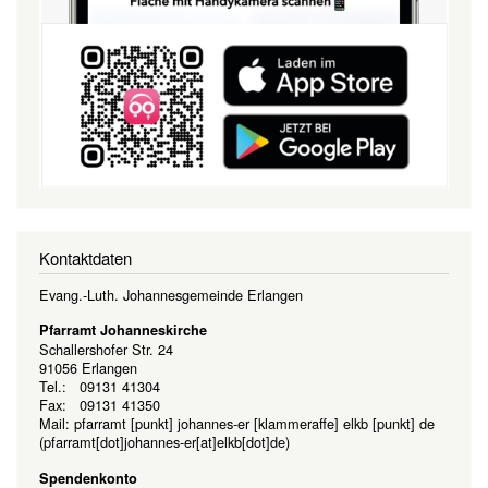
Kontaktdaten
Evang.-Luth. Johannesgemeinde Erlangen
Pfarramt Johanneskirche
Schallershofer Str. 24
91056 Erlangen
Tel.: 09131 41304
Fax: 09131 41350
Mail:
pfarramt
[punkt]
johannes-er
[klammeraffe]
elkb
[punkt]
de
(pfarramt[dot]johannes-er[at]elkb[dot]de)
Spendenkonto